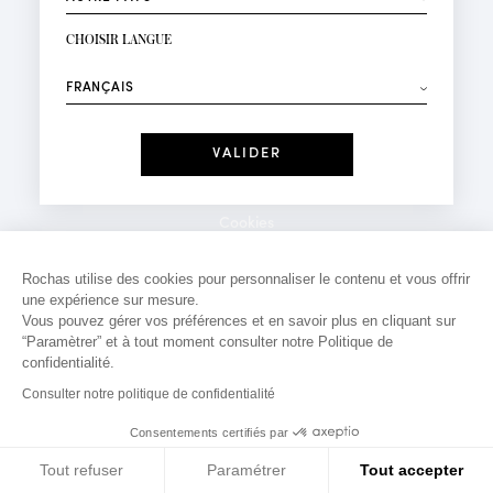
INSCRIPTION NEWSLETTER
Votre email*
CHOISIR LANGUE
Mode
Parfums
⟶
Recevez des offres personnalisées à votre anniversaire
:
Date
J'ai lu et j'accepte la
Politique de Confidentialité
Cookies
*Champs obligatoires
Mentions légales
Rochas utilise des cookies pour personnaliser le contenu et vous offrir
une expérience sur mesure.
Politique de confidentialité
Vous pouvez gérer vos préférences et en savoir plus en cliquant sur
Contact
“Paramètrer” et à tout moment consulter notre Politique de
confidentialité.
Consulter notre politique de confidentialité
Consentements certifiés par
Tout refuser
Paramétrer
Tout accepter