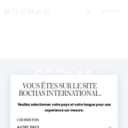
MENU
Trouver un magasin
Newsletter
Abonnez-vous pour suivre toute l'actualité de la Maison
VOUS ÊTES SUR LE SITE
Rochas : Nouveauté produits, Défilés, Événements et
Boutiques.
ROCHAS INTERNATIONAL.
PARFUMS
Civilité
Nom*
Veuillez sélectionner votre pays et votre langue pour une
ACTUALITÉS
expérience sur mesure.
POINTS DE VENTE
Prénom*
CHOISIR PAYS