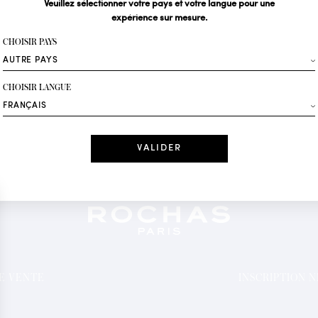
Veuillez sélectionner votre pays et votre langue pour une
expérience sur mesure.
Votre email*
CHOISIR PAYS
Mode
CHOISIR LANGUE
Recevez des offres 
Date
J'ai lu et j'acc
*Champs obligatoi
DE VENTE
INSCRIPTION 