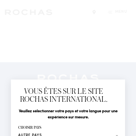
MENU
Trouver un magasin
Newsletter
Abonnez-vous pour suivre toute l'actualité de la Maison
VOUS ÊTES SUR LE SITE
Rochas : Nouveauté produits, Défilés, Événements et
Boutiques.
ROCHAS INTERNATIONAL.
PARFUMS
Civilité
Nom*
Veuillez sélectionner votre pays et votre langue pour une
ACTUALITÉS
expérience sur mesure.
POINTS DE VENTE
Prénom*
CHOISIR PAYS