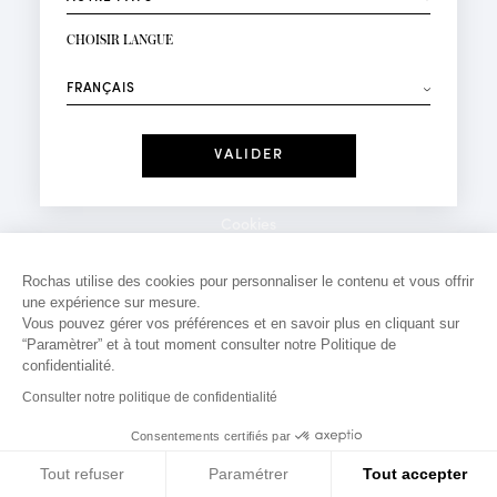
INSCRIPTION NEWSLETTER
Votre email*
CHOISIR LANGUE
Mode
Parfums
⟶
Recevez des offres personnalisées à votre anniversaire
:
Date
J'ai lu et j'accepte la
Politique de Confidentialité
Cookies
*Champs obligatoires
Mentions légales
Rochas utilise des cookies pour personnaliser le contenu et vous offrir
une expérience sur mesure.
Politique de confidentialité
Vous pouvez gérer vos préférences et en savoir plus en cliquant sur
Contact
“Paramètrer” et à tout moment consulter notre Politique de
confidentialité.
Consulter notre politique de confidentialité
Consentements certifiés par
Tout refuser
Paramétrer
Tout accepter