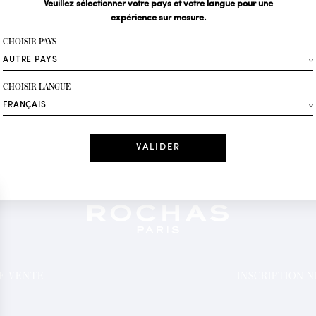
Veuillez sélectionner votre pays et votre langue pour une
expérience sur mesure.
Votre email*
CHOISIR PAYS
Mode
CHOISIR LANGUE
Recevez des offres 
Date
J'ai lu et j'acc
*Champs obligatoi
DE VENTE
INSCRIPTION 