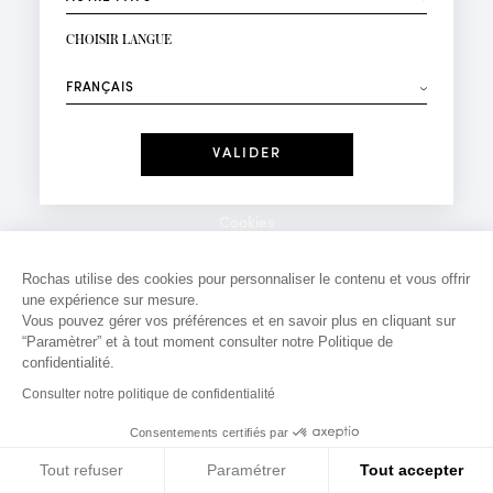
INSCRIPTION NEWSLETTER
Votre email*
CHOISIR LANGUE
Mode
Parfums
⟶
Recevez des offres personnalisées à votre anniversaire
:
Date
J'ai lu et j'accepte la
Politique de Confidentialité
Cookies
*Champs obligatoires
Mentions légales
Rochas utilise des cookies pour personnaliser le contenu et vous offrir
une expérience sur mesure.
Politique de confidentialité
Vous pouvez gérer vos préférences et en savoir plus en cliquant sur
Contact
“Paramètrer” et à tout moment consulter notre Politique de
confidentialité.
Consulter notre politique de confidentialité
Consentements certifiés par
Tout refuser
Paramétrer
Tout accepter