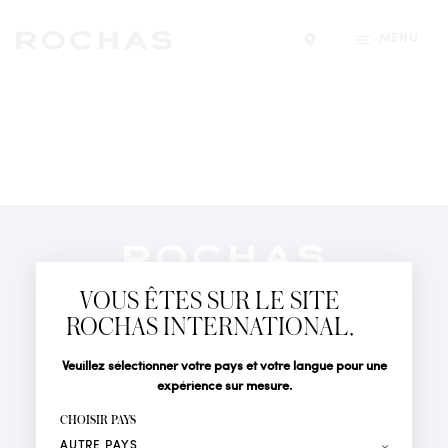
MENU
Trouver un magasin
Newsletter
Abonnez-vous pour suivre toute l'actualité de la Maison
VOUS ÊTES SUR LE SITE
Rochas : Nouveauté produits, Défilés, Événements et
Boutiques.
ROCHAS INTERNATIONAL.
PARFUMS
Civilité
Nom*
Veuillez sélectionner votre pays et votre langue pour une
ACTUALITÉS
expérience sur mesure.
POINTS DE VENTE
Prénom*
CHOISIR PAYS