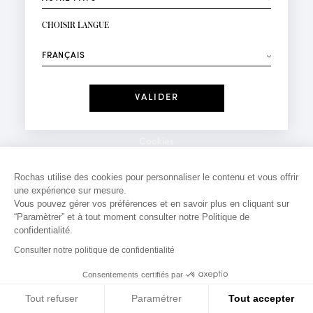
INSCRIPTION NEWSLETTER
Votre email*
CHOISIR LANGUE
Mode
Parfums
⟶
Recevez des offres personnalisées à votre anniversaire
:
Date
J'ai lu et j'accepte la
Politique de Confidentialité
Cookies
*Champs obligatoires
Mentions légales
Rochas utilise des cookies pour personnaliser le contenu et vous offrir
une expérience sur mesure.
Politique de confidentialité
Vous pouvez gérer vos préférences et en savoir plus en cliquant sur
Contact
“Paramètrer” et à tout moment consulter notre Politique de
confidentialité.
Consulter notre politique de confidentialité
Consentements certifiés par
Tout refuser
Paramétrer
Tout accepter