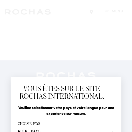
MENU
Trouver un magasin
Newsletter
Abonnez-vous pour suivre toute l'actualité de la Maison
VOUS ÊTES SUR LE SITE
Rochas : Nouveauté produits, Défilés, Événements et
Boutiques.
ROCHAS INTERNATIONAL.
PARFUMS
Civilité
Nom*
Veuillez sélectionner votre pays et votre langue pour une
ACTUALITÉS
expérience sur mesure.
POINTS DE VENTE
Prénom*
CHOISIR PAYS