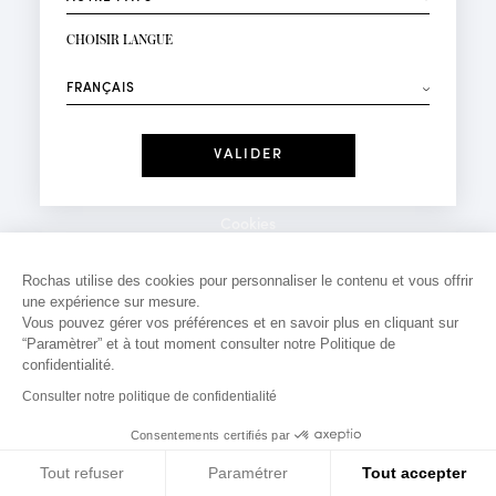
INSCRIPTION NEWSLETTER
Votre email*
CHOISIR LANGUE
Mode
Parfums
⟶
Recevez des offres personnalisées à votre anniversaire
:
Date
J'ai lu et j'accepte la
Politique de Confidentialité
Cookies
*Champs obligatoires
Mentions légales
Rochas utilise des cookies pour personnaliser le contenu et vous offrir
une expérience sur mesure.
Politique de confidentialité
Vous pouvez gérer vos préférences et en savoir plus en cliquant sur
Contact
“Paramètrer” et à tout moment consulter notre Politique de
confidentialité.
Consulter notre politique de confidentialité
Consentements certifiés par
Tout refuser
Paramétrer
Tout accepter