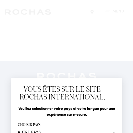
MENU
Trouver un magasin
Newsletter
Abonnez-vous pour suivre toute l'actualité de la Maison
VOUS ÊTES SUR LE SITE
Rochas : Nouveauté produits, Défilés, Événements et
Boutiques.
ROCHAS INTERNATIONAL.
PARFUMS
Civilité
Nom*
Veuillez sélectionner votre pays et votre langue pour une
ACTUALITÉS
expérience sur mesure.
POINTS DE VENTE
Prénom*
CHOISIR PAYS