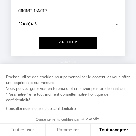
INSCRIPTION NEWSLETTER
Votre email*
CHOISIR LANGUE
Mode
Parfums
⟶
Recevez des offres personnalisées à votre anniversaire
:
Date
J'ai lu et j'accepte la
Politique de Confidentialité
Cookies
*Champs obligatoires
Mentions légales
Rochas utilise des cookies pour personnaliser le contenu et vous offrir
une expérience sur mesure.
Politique de confidentialité
Vous pouvez gérer vos préférences et en savoir plus en cliquant sur
Contact
“Paramètrer” et à tout moment consulter notre Politique de
confidentialité.
Consulter notre politique de confidentialité
Consentements certifiés par
Tout refuser
Paramétrer
Tout accepter