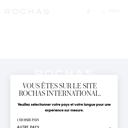
MENU
Trouver un magasin
Newsletter
Abonnez-vous pour suivre toute l'actualité de la Maison
VOUS ÊTES SUR LE SITE
Rochas : Nouveauté produits, Défilés, Événements et
Boutiques.
ROCHAS INTERNATIONAL.
PARFUMS
Civilité
Nom*
Veuillez sélectionner votre pays et votre langue pour une
ACTUALITÉS
expérience sur mesure.
POINTS DE VENTE
Prénom*
CHOISIR PAYS