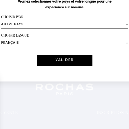
Veuillez sélectionner votre pays et votre langue pour une
expérience sur mesure.
Votre email*
CHOISIR PAYS
Mode
CHOISIR LANGUE
Recevez des offres 
Date
J'ai lu et j'acc
*Champs obligatoi
DE VENTE
INSCRIPTION 