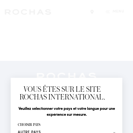
MENU
Trouver un magasin
Newsletter
Abonnez-vous pour suivre toute l'actualité de la Maison
VOUS ÊTES SUR LE SITE
Rochas : Nouveauté produits, Défilés, Événements et
Boutiques.
ROCHAS INTERNATIONAL.
PARFUMS
Civilité
Nom*
Veuillez sélectionner votre pays et votre langue pour une
ACTUALITÉS
expérience sur mesure.
POINTS DE VENTE
Prénom*
CHOISIR PAYS