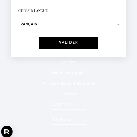
INSCRIPTION NEWSLETTER
Votre email*
CHOISIR LANGUE
Mode
Parfums
⟶
Recevez des offres personnalisées à votre anniversaire
:
Date
J'ai lu et j'accepte la
Politique de Confidentialité
Cookies
*Champs obligatoires
Mentions légales
Politique de confidentialité
Contact