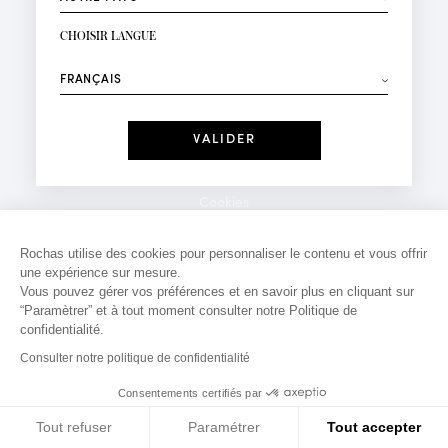
INSCRIPTION NEWSLETTER
Votre email*
CHOISIR LANGUE
Mode
Parfums
⟶
Recevez des offres personnalisées à votre anniversaire
:
Date
J'ai lu et j'accepte la
Politique de Confidentialité
Cookies
*Champs obligatoires
Mentions légales
Rochas utilise des cookies pour personnaliser le contenu et vous offrir
une expérience sur mesure.
Politique de confidentialité
Vous pouvez gérer vos préférences et en savoir plus en cliquant sur
Contact
“Paramètrer” et à tout moment consulter notre Politique de
confidentialité.
Consulter notre politique de confidentialité
Consentements certifiés par
Tout refuser
Paramétrer
Tout accepter