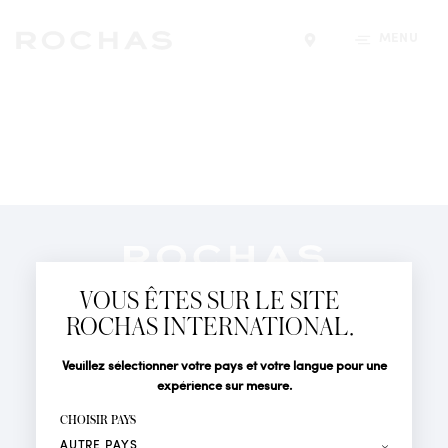
MENU
Trouver un magasin
Newsletter
Abonnez-vous pour suivre toute l'actualité de la Maison
VOUS ÊTES SUR LE SITE
Rochas : Nouveauté produits, Défilés, Événements et
Boutiques.
ROCHAS INTERNATIONAL.
PARFUMS
Civilité
Nom*
Veuillez sélectionner votre pays et votre langue pour une
ACTUALITÉS
expérience sur mesure.
POINTS DE VENTE
Prénom*
CHOISIR PAYS