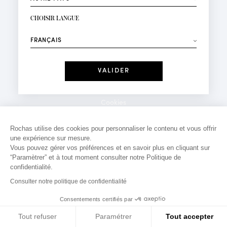
INSCRIPTION NEWSLETTER
Votre email*
CHOISIR LANGUE
Mode
Parfums
⟶
Recevez des offres personnalisées à votre anniversaire
:
Date
J'ai lu et j'accepte la
Politique de Confidentialité
Cookies
*Champs obligatoires
Mentions légales
Rochas utilise des cookies pour personnaliser le contenu et vous offrir
une expérience sur mesure.
Politique de confidentialité
Vous pouvez gérer vos préférences et en savoir plus en cliquant sur
Contact
“Paramètrer” et à tout moment consulter notre Politique de
confidentialité.
Consulter notre politique de confidentialité
Consentements certifiés par
Tout refuser
Paramétrer
Tout accepter