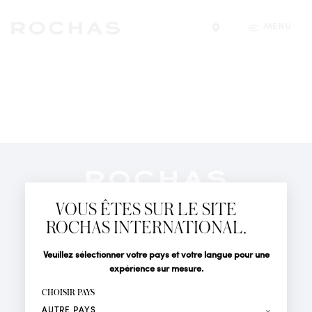
MENU
Trouver un magasin
Newsletter
Abonnez-vous pour suivre toute l'actualité de la Maison
VOUS ÊTES SUR LE SITE
Rochas : Nouveauté produits, Défilés, Événements et
Boutiques.
ROCHAS INTERNATIONAL.
PARFUMS
Civilité
Nom*
Veuillez sélectionner votre pays et votre langue pour une
ACTUALITÉS
expérience sur mesure.
POINTS DE VENTE
Prénom*
CHOISIR PAYS