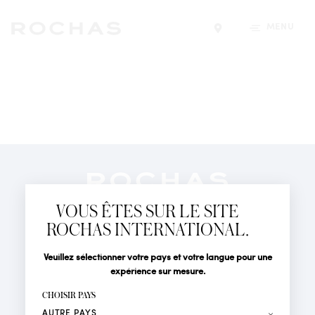
MENU
Trouver un magasin
Newsletter
Abonnez-vous pour suivre toute l'actualité de la Maison
VOUS ÊTES SUR LE SITE
Rochas : Nouveauté produits, Défilés, Événements et
Boutiques.
ROCHAS INTERNATIONAL.
PARFUMS
Civilité
Nom*
Veuillez sélectionner votre pays et votre langue pour une
ACTUALITÉS
expérience sur mesure.
POINTS DE VENTE
Prénom*
CHOISIR PAYS