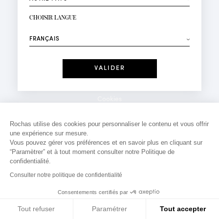
INSCRIPTION NEWSLETTER
Votre email*
CHOISIR LANGUE
Mode
Parfums
⟶
Recevez des offres personnalisées à votre anniversaire
:
Date
J'ai lu et j'accepte la
Politique de Confidentialité
Cookies
*Champs obligatoires
Mentions légales
Rochas utilise des cookies pour personnaliser le contenu et vous offrir
une expérience sur mesure.
Politique de confidentialité
Vous pouvez gérer vos préférences et en savoir plus en cliquant sur
Contact
“Paramètrer” et à tout moment consulter notre Politique de
confidentialité.
Consulter notre politique de confidentialité
Consentements certifiés par
Tout refuser
Paramétrer
Tout accepter