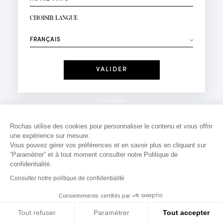
INSCRIPTION NEWSLETTER
Votre email*
CHOISIR LANGUE
Mode
Parfums
⟶
Recevez des offres personnalisées à votre anniversaire
:
Date
J'ai lu et j'accepte la
Politique de Confidentialité
Cookies
*Champs obligatoires
Mentions légales
Rochas utilise des cookies pour personnaliser le contenu et vous offrir
une expérience sur mesure.
Politique de confidentialité
Vous pouvez gérer vos préférences et en savoir plus en cliquant sur
Contact
“Paramètrer” et à tout moment consulter notre Politique de
confidentialité.
Consulter notre politique de confidentialité
Consentements certifiés par
Tout refuser
Paramétrer
Tout accepter