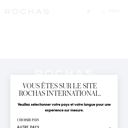
MENU
Trouver un magasin
Newsletter
Abonnez-vous pour suivre toute l'actualité de la Maison
VOUS ÊTES SUR LE SITE
Rochas : Nouveauté produits, Défilés, Événements et
Boutiques.
ROCHAS INTERNATIONAL.
PARFUMS
Civilité
Nom*
Veuillez sélectionner votre pays et votre langue pour une
ACTUALITÉS
expérience sur mesure.
POINTS DE VENTE
Prénom*
CHOISIR PAYS