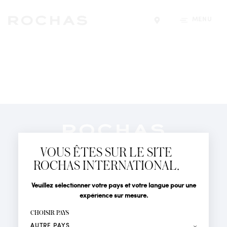
MENU
Trouver un magasin
Newsletter
Abonnez-vous pour suivre toute l'actualité de la Maison
VOUS ÊTES SUR LE SITE
Rochas : Nouveauté produits, Défilés, Événements et
Boutiques.
ROCHAS INTERNATIONAL.
PARFUMS
Civilité
Nom*
Veuillez sélectionner votre pays et votre langue pour une
ACTUALITÉS
expérience sur mesure.
POINTS DE VENTE
Prénom*
CHOISIR PAYS