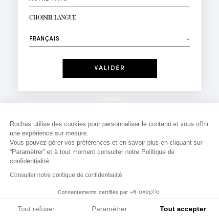
INSCRIPTION NEWSLETTER
Votre email*
CHOISIR LANGUE
Mode
Parfums
⟶
Recevez des offres personnalisées à votre anniversaire
:
Date
J'ai lu et j'accepte la
Politique de Confidentialité
Cookies
*Champs obligatoires
Mentions légales
Rochas utilise des cookies pour personnaliser le contenu et vous offrir
une expérience sur mesure.
Politique de confidentialité
Vous pouvez gérer vos préférences et en savoir plus en cliquant sur
Contact
“Paramètrer” et à tout moment consulter notre Politique de
confidentialité.
Consulter notre politique de confidentialité
Consentements certifiés par
Tout refuser
Paramétrer
Tout accepter