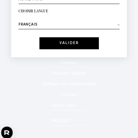
INSCRIPTION NEWSLETTER
Votre email*
CHOISIR LANGUE
Mode
Parfums
⟶
Recevez des offres personnalisées à votre anniversaire
:
Date
J'ai lu et j'accepte la
Politique de Confidentialité
Cookies
*Champs obligatoires
Mentions légales
Politique de confidentialité
Contact