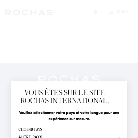
MENU
Trouver un magasin
Newsletter
Abonnez-vous pour suivre toute l'actualité de la Maison
VOUS ÊTES SUR LE SITE
Rochas : Nouveauté produits, Défilés, Événements et
Boutiques.
ROCHAS INTERNATIONAL.
PARFUMS
Civilité
Nom*
Veuillez sélectionner votre pays et votre langue pour une
ACTUALITÉS
expérience sur mesure.
POINTS DE VENTE
Prénom*
CHOISIR PAYS