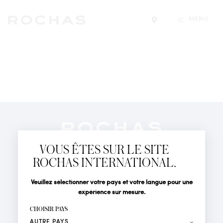
MENU
Trouver un magasin
Newsletter
Abonnez-vous pour suivre toute l'actualité de la Maison
VOUS ÊTES SUR LE SITE
Rochas : Nouveauté produits, Défilés, Événements et
Boutiques.
ROCHAS INTERNATIONAL.
PARFUMS
Civilité
Nom*
Veuillez sélectionner votre pays et votre langue pour une
ACTUALITÉS
expérience sur mesure.
POINTS DE VENTE
Prénom*
CHOISIR PAYS