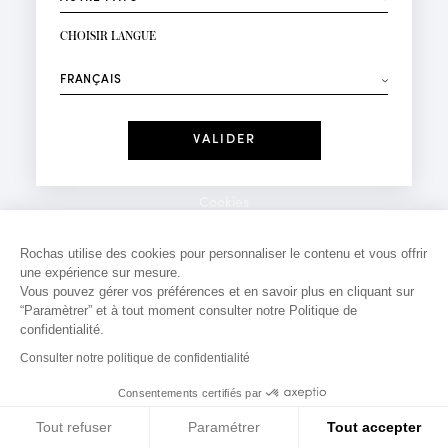
INSCRIPTION NEWSLETTER
Votre email*
CHOISIR LANGUE
Mode
Parfums
⟶
Recevez des offres personnalisées à votre anniversaire
:
Date
J'ai lu et j'accepte la
Politique de Confidentialité
Cookies
*Champs obligatoires
Mentions légales
Rochas utilise des cookies pour personnaliser le contenu et vous offrir
une expérience sur mesure.
Politique de confidentialité
Vous pouvez gérer vos préférences et en savoir plus en cliquant sur
Contact
“Paramètrer” et à tout moment consulter notre Politique de
confidentialité.
Consulter notre politique de confidentialité
Consentements certifiés par
Tout refuser
Paramétrer
Tout accepter