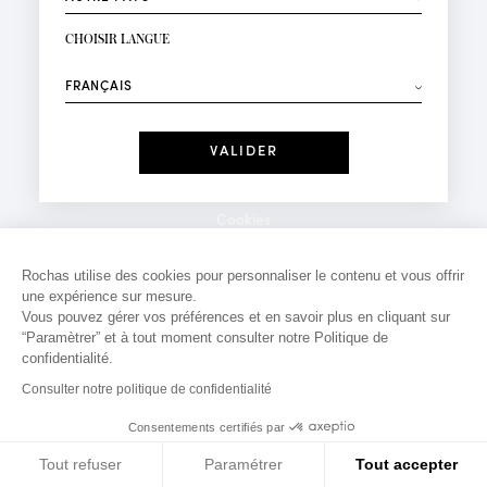
INSCRIPTION NEWSLETTER
Votre email*
CHOISIR LANGUE
Mode
Parfums
⟶
Recevez des offres personnalisées à votre anniversaire
:
Date
J'ai lu et j'accepte la
Politique de Confidentialité
Cookies
*Champs obligatoires
Mentions légales
Rochas utilise des cookies pour personnaliser le contenu et vous offrir
une expérience sur mesure.
Politique de confidentialité
Vous pouvez gérer vos préférences et en savoir plus en cliquant sur
Contact
“Paramètrer” et à tout moment consulter notre Politique de
confidentialité.
Consulter notre politique de confidentialité
Consentements certifiés par
Tout refuser
Paramétrer
Tout accepter