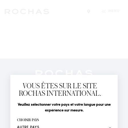
MENU
Trouver un magasin
Newsletter
Abonnez-vous pour suivre toute l'actualité de la Maison
VOUS ÊTES SUR LE SITE
Rochas : Nouveauté produits, Défilés, Événements et
Boutiques.
ROCHAS INTERNATIONAL.
PARFUMS
Civilité
Nom*
Veuillez sélectionner votre pays et votre langue pour une
ACTUALITÉS
expérience sur mesure.
POINTS DE VENTE
Prénom*
CHOISIR PAYS