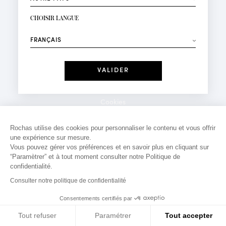
INSCRIPTION NEWSLETTER
Votre email*
CHOISIR LANGUE
Mode
Parfums
⟶
Recevez des offres personnalisées à votre anniversaire
:
Date
J'ai lu et j'accepte la
Politique de Confidentialité
Cookies
*Champs obligatoires
Mentions légales
Rochas utilise des cookies pour personnaliser le contenu et vous offrir
une expérience sur mesure.
Politique de confidentialité
Vous pouvez gérer vos préférences et en savoir plus en cliquant sur
Contact
“Paramètrer” et à tout moment consulter notre Politique de
confidentialité.
Consulter notre politique de confidentialité
Consentements certifiés par
Tout refuser
Paramétrer
Tout accepter