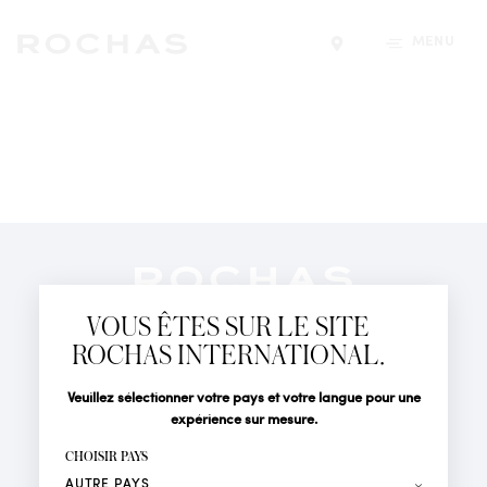
MENU
Trouver un magasin
Newsletter
Abonnez-vous pour suivre toute l'actualité de la Maison
VOUS ÊTES SUR LE SITE
Rochas : Nouveauté produits, Défilés, Événements et
Boutiques.
ROCHAS INTERNATIONAL.
PARFUMS
Civilité
Nom*
Veuillez sélectionner votre pays et votre langue pour une
ACTUALITÉS
expérience sur mesure.
POINTS DE VENTE
Prénom*
CHOISIR PAYS