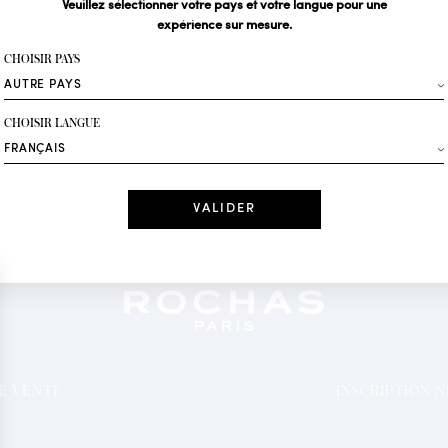
Veuillez sélectionner votre pays et votre langue pour une
expérience sur mesure.
Votre email*
CHOISIR PAYS
Mode
CHOISIR LANGUE
Recevez des offres 
Date
J'ai lu et j'acc
*Champs obligatoi
DE VENTE
INSCRIPTION 