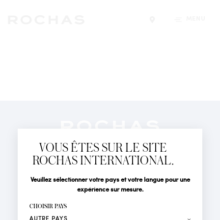
MENU
Trouver un magasin
Newsletter
Abonnez-vous pour suivre toute l'actualité de la Maison
VOUS ÊTES SUR LE SITE
Rochas : Nouveauté produits, Défilés, Événements et
Boutiques.
ROCHAS INTERNATIONAL.
PARFUMS
Civilité
Nom*
Veuillez sélectionner votre pays et votre langue pour une
ACTUALITÉS
expérience sur mesure.
POINTS DE VENTE
Prénom*
CHOISIR PAYS