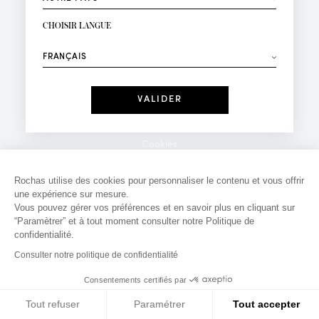
INSCRIPTION NEWSLETTER
Votre email*
CHOISIR LANGUE
Mode
Parfums
⟶
Recevez des offres personnalisées à votre anniversaire
:
Date
J'ai lu et j'accepte la
Politique de Confidentialité
Cookies
*Champs obligatoires
Mentions légales
Rochas utilise des cookies pour personnaliser le contenu et vous offrir
une expérience sur mesure.
Politique de confidentialité
Vous pouvez gérer vos préférences et en savoir plus en cliquant sur
Contact
“Paramètrer” et à tout moment consulter notre Politique de
confidentialité.
Consulter notre politique de confidentialité
Consentements certifiés par
Tout refuser
Paramétrer
Tout accepter