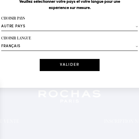
Veuillez sélectionner votre pays et votre langue pour une
expérience sur mesure.
Votre email*
CHOISIR PAYS
Mode
CHOISIR LANGUE
Recevez des offres 
Date
J'ai lu et j'acc
*Champs obligatoi
DE VENTE
INSCRIPTION 