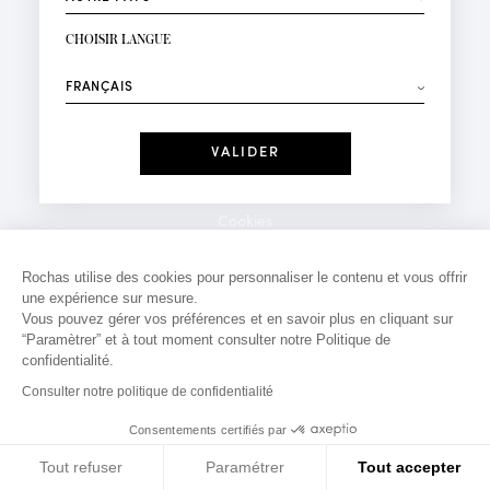
INSCRIPTION NEWSLETTER
Votre email*
CHOISIR LANGUE
Mode
Parfums
⟶
Recevez des offres personnalisées à votre anniversaire
:
Date
J'ai lu et j'accepte la
Politique de Confidentialité
Cookies
*Champs obligatoires
Mentions légales
Rochas utilise des cookies pour personnaliser le contenu et vous offrir
une expérience sur mesure.
Politique de confidentialité
Vous pouvez gérer vos préférences et en savoir plus en cliquant sur
Contact
“Paramètrer” et à tout moment consulter notre Politique de
confidentialité.
Consulter notre politique de confidentialité
Consentements certifiés par
Tout refuser
Paramétrer
Tout accepter