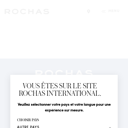
MENU
Trouver un magasin
Newsletter
Abonnez-vous pour suivre toute l'actualité de la Maison
VOUS ÊTES SUR LE SITE
Rochas : Nouveauté produits, Défilés, Événements et
Boutiques.
ROCHAS INTERNATIONAL.
PARFUMS
Civilité
Nom*
Veuillez sélectionner votre pays et votre langue pour une
ACTUALITÉS
expérience sur mesure.
POINTS DE VENTE
Prénom*
CHOISIR PAYS