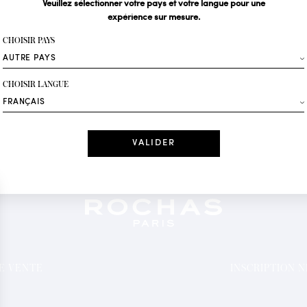
Veuillez sélectionner votre pays et votre langue pour une
expérience sur mesure.
Votre email*
CHOISIR PAYS
Mode
CHOISIR LANGUE
Recevez des offres 
Date
J'ai lu et j'acc
*Champs obligatoi
DE VENTE
INSCRIPTION 