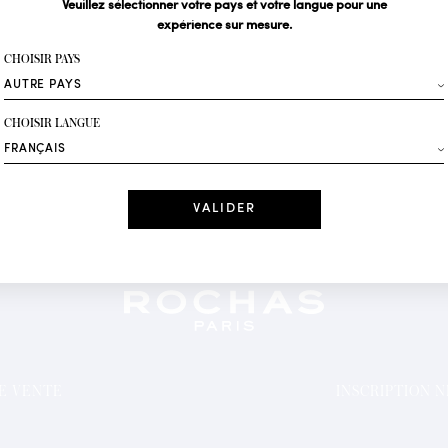
Veuillez sélectionner votre pays et votre langue pour une
expérience sur mesure.
Votre email*
CHOISIR PAYS
Mode
CHOISIR LANGUE
Recevez des offres 
Date
J'ai lu et j'acc
*Champs obligatoi
DE VENTE
INSCRIPTION 