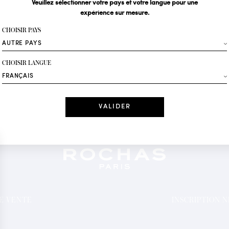
Veuillez sélectionner votre pays et votre langue pour une
expérience sur mesure.
Votre email*
CHOISIR PAYS
Mode
CHOISIR LANGUE
Recevez des offres 
Date
J'ai lu et j'acc
*Champs obligatoi
DE VENTE
INSCRIPTION 