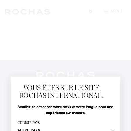
MENU
Trouver un magasin
Newsletter
Abonnez-vous pour suivre toute l'actualité de la Maison
VOUS ÊTES SUR LE SITE
Rochas : Nouveauté produits, Défilés, Événements et
Boutiques.
ROCHAS INTERNATIONAL.
PARFUMS
Civilité
Nom*
Veuillez sélectionner votre pays et votre langue pour une
ACTUALITÉS
expérience sur mesure.
POINTS DE VENTE
Prénom*
CHOISIR PAYS