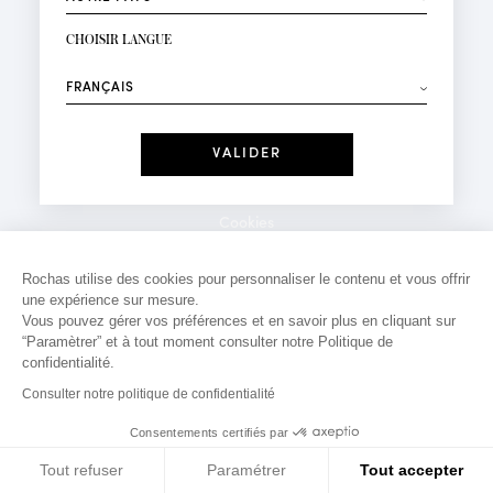
INSCRIPTION NEWSLETTER
Votre email*
CHOISIR LANGUE
Mode
Parfums
⟶
Recevez des offres personnalisées à votre anniversaire
:
Date
J'ai lu et j'accepte la
Politique de Confidentialité
Cookies
*Champs obligatoires
Mentions légales
Rochas utilise des cookies pour personnaliser le contenu et vous offrir
une expérience sur mesure.
Politique de confidentialité
Vous pouvez gérer vos préférences et en savoir plus en cliquant sur
Contact
“Paramètrer” et à tout moment consulter notre Politique de
confidentialité.
Consulter notre politique de confidentialité
Consentements certifiés par
Tout refuser
Paramétrer
Tout accepter