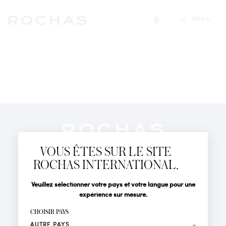
MENU
Trouver un magasin
Newsletter
Abonnez-vous pour suivre toute l'actualité de la Maison
VOUS ÊTES SUR LE SITE
Rochas : Nouveauté produits, Défilés, Événements et
Boutiques.
ROCHAS INTERNATIONAL.
PARFUMS
Civilité
Nom*
Veuillez sélectionner votre pays et votre langue pour une
ACTUALITÉS
expérience sur mesure.
POINTS DE VENTE
Prénom*
CHOISIR PAYS