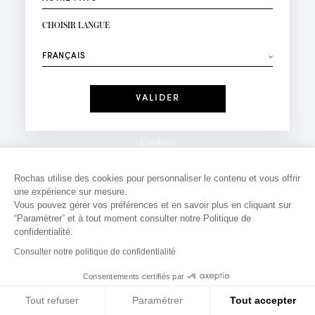
INSCRIPTION NEWSLETTER
Votre email*
CHOISIR LANGUE
Mode
Parfums
⟶
Recevez des offres personnalisées à votre anniversaire
:
Date
J'ai lu et j'accepte la
Politique de Confidentialité
Cookies
*Champs obligatoires
Mentions légales
Rochas utilise des cookies pour personnaliser le contenu et vous offrir
une expérience sur mesure.
Politique de confidentialité
Vous pouvez gérer vos préférences et en savoir plus en cliquant sur
Contact
“Paramètrer” et à tout moment consulter notre Politique de
confidentialité.
Consulter notre politique de confidentialité
Consentements certifiés par
Tout refuser
Paramétrer
Tout accepter