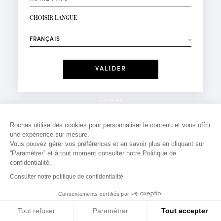
INSCRIPTION NEWSLETTER
Votre email*
CHOISIR LANGUE
Mode
Parfums
⟶
Recevez des offres personnalisées à votre anniversaire
:
Date
J'ai lu et j'accepte la
Politique de Confidentialité
Cookies
*Champs obligatoires
Mentions légales
Rochas utilise des cookies pour personnaliser le contenu et vous offrir
une expérience sur mesure.
Politique de confidentialité
Vous pouvez gérer vos préférences et en savoir plus en cliquant sur
Contact
“Paramètrer” et à tout moment consulter notre Politique de
confidentialité.
Consulter notre politique de confidentialité
Consentements certifiés par
Tout refuser
Paramétrer
Tout accepter