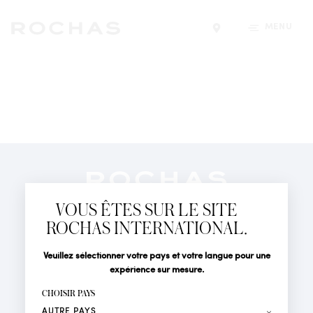
MENU
Trouver un magasin
Newsletter
Abonnez-vous pour suivre toute l'actualité de la Maison
VOUS ÊTES SUR LE SITE
Rochas : Nouveauté produits, Défilés, Événements et
Boutiques.
ROCHAS INTERNATIONAL.
PARFUMS
Civilité
Nom*
Veuillez sélectionner votre pays et votre langue pour une
ACTUALITÉS
expérience sur mesure.
POINTS DE VENTE
Prénom*
CHOISIR PAYS