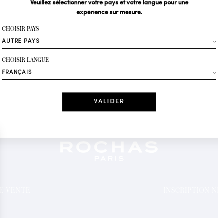
Veuillez sélectionner votre pays et votre langue pour une
expérience sur mesure.
Votre email*
CHOISIR PAYS
Mode
CHOISIR LANGUE
Recevez des offres 
Date
J'ai lu et j'acc
*Champs obligatoi
DE VENTE
INSCRIPTION 