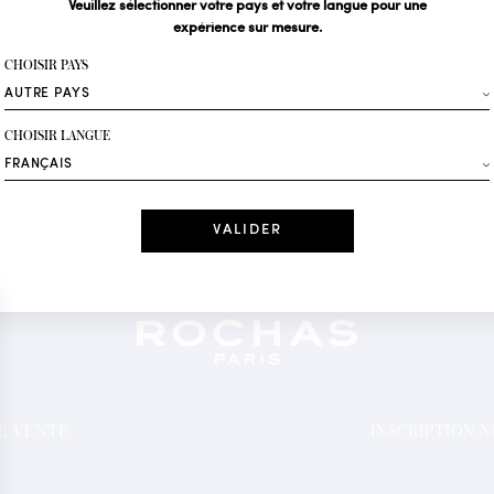
Veuillez sélectionner votre pays et votre langue pour une
expérience sur mesure.
Votre email*
CHOISIR PAYS
Mode
CHOISIR LANGUE
Recevez des offres 
Date
J'ai lu et j'acc
*Champs obligatoi
DE VENTE
INSCRIPTION 