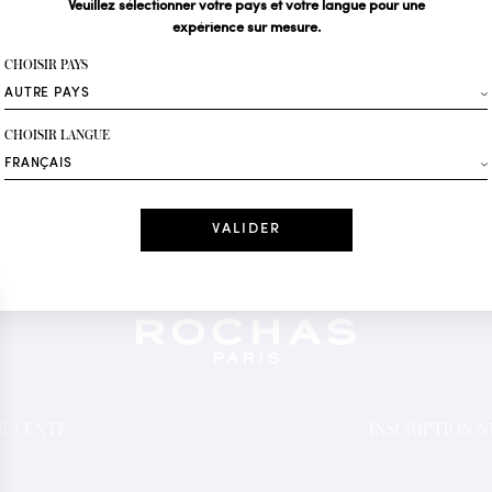
Veuillez sélectionner votre pays et votre langue pour une
expérience sur mesure.
Votre email*
CHOISIR PAYS
Mode
CHOISIR LANGUE
Recevez des offres 
Date
J'ai lu et j'acc
*Champs obligatoi
DE VENTE
INSCRIPTION 