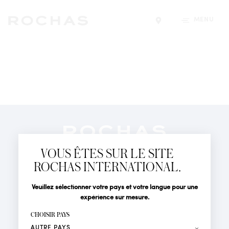
MENU
Trouver un magasin
Newsletter
Abonnez-vous pour suivre toute l'actualité de la Maison
VOUS ÊTES SUR LE SITE
Rochas : Nouveauté produits, Défilés, Événements et
Boutiques.
ROCHAS INTERNATIONAL.
PARFUMS
Civilité
Nom*
Veuillez sélectionner votre pays et votre langue pour une
ACTUALITÉS
expérience sur mesure.
POINTS DE VENTE
Prénom*
CHOISIR PAYS