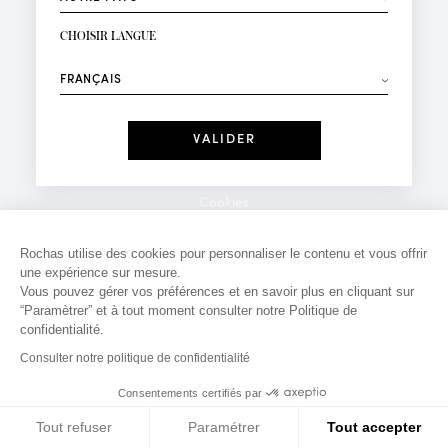
INSCRIPTION NEWSLETTER
Votre email*
CHOISIR LANGUE
Mode
Parfums
⟶
Recevez des offres personnalisées à votre anniversaire
:
Date
J'ai lu et j'accepte la
Politique de Confidentialité
Cookies
*Champs obligatoires
Mentions légales
Rochas utilise des cookies pour personnaliser le contenu et vous offrir
une expérience sur mesure.
Politique de confidentialité
Vous pouvez gérer vos préférences et en savoir plus en cliquant sur
Contact
“Paramètrer” et à tout moment consulter notre Politique de
confidentialité.
Consulter notre politique de confidentialité
Consentements certifiés par
Tout refuser
Paramétrer
Tout accepter