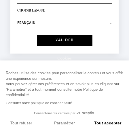
INSCRIPTION NEWSLETTER
Votre email*
CHOISIR LANGUE
Mode
Parfums
⟶
Recevez des offres personnalisées à votre anniversaire
:
Date
J'ai lu et j'accepte la
Politique de Confidentialité
Cookies
*Champs obligatoires
Mentions légales
Rochas utilise des cookies pour personnaliser le contenu et vous offrir
une expérience sur mesure.
Politique de confidentialité
Vous pouvez gérer vos préférences et en savoir plus en cliquant sur
Contact
“Paramètrer” et à tout moment consulter notre Politique de
confidentialité.
Consulter notre politique de confidentialité
Consentements certifiés par
Tout refuser
Paramétrer
Tout accepter