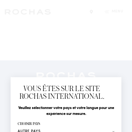
MENU
Trouver un magasin
Newsletter
Abonnez-vous pour suivre toute l'actualité de la Maison
VOUS ÊTES SUR LE SITE
Rochas : Nouveauté produits, Défilés, Événements et
Boutiques.
ROCHAS INTERNATIONAL.
PARFUMS
Civilité
Nom*
Veuillez sélectionner votre pays et votre langue pour une
ACTUALITÉS
expérience sur mesure.
POINTS DE VENTE
Prénom*
CHOISIR PAYS