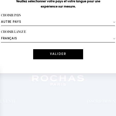
Veuillez sélectionner votre pays et votre langue pour une
expérience sur mesure.
Votre email*
CHOISIR PAYS
Mode
CHOISIR LANGUE
Recevez des offres 
Date
J'ai lu et j'acc
*Champs obligatoi
DE VENTE
INSCRIPTION 