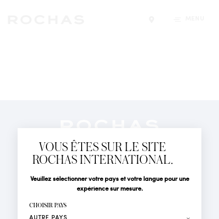
MENU
Trouver un magasin
Newsletter
Abonnez-vous pour suivre toute l'actualité de la Maison
VOUS ÊTES SUR LE SITE
Rochas : Nouveauté produits, Défilés, Événements et
Boutiques.
ROCHAS INTERNATIONAL.
PARFUMS
Civilité
Nom*
Veuillez sélectionner votre pays et votre langue pour une
ACTUALITÉS
expérience sur mesure.
POINTS DE VENTE
Prénom*
CHOISIR PAYS