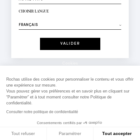
INSCRIPTION NEWSLETTER
Votre email*
CHOISIR LANGUE
Mode
Parfums
⟶
Recevez des offres personnalisées à votre anniversaire
:
Date
J'ai lu et j'accepte la
Politique de Confidentialité
Cookies
*Champs obligatoires
Mentions légales
Rochas utilise des cookies pour personnaliser le contenu et vous offrir
une expérience sur mesure.
Politique de confidentialité
Vous pouvez gérer vos préférences et en savoir plus en cliquant sur
Contact
“Paramètrer” et à tout moment consulter notre Politique de
confidentialité.
Consulter notre politique de confidentialité
Consentements certifiés par
Tout refuser
Paramétrer
Tout accepter