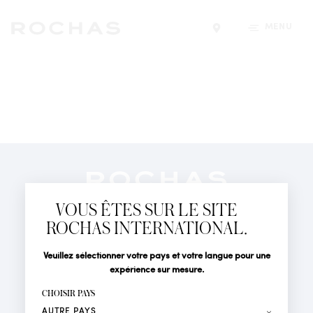
MENU
Trouver un magasin
Newsletter
Abonnez-vous pour suivre toute l'actualité de la Maison
VOUS ÊTES SUR LE SITE
Rochas : Nouveauté produits, Défilés, Événements et
Boutiques.
ROCHAS INTERNATIONAL.
PARFUMS
Civilité
Nom*
Veuillez sélectionner votre pays et votre langue pour une
ACTUALITÉS
expérience sur mesure.
POINTS DE VENTE
Prénom*
CHOISIR PAYS