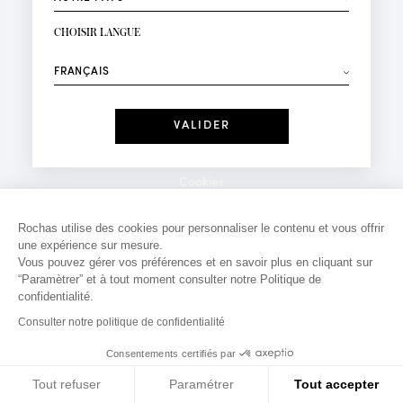
INSCRIPTION NEWSLETTER
Votre email*
CHOISIR LANGUE
Mode
Parfums
⟶
Recevez des offres personnalisées à votre anniversaire
:
Date
J'ai lu et j'accepte la
Politique de Confidentialité
Cookies
*Champs obligatoires
Mentions légales
Rochas utilise des cookies pour personnaliser le contenu et vous offrir
une expérience sur mesure.
Politique de confidentialité
Vous pouvez gérer vos préférences et en savoir plus en cliquant sur
Contact
“Paramètrer” et à tout moment consulter notre Politique de
confidentialité.
Consulter notre politique de confidentialité
Consentements certifiés par
Tout refuser
Paramétrer
Tout accepter