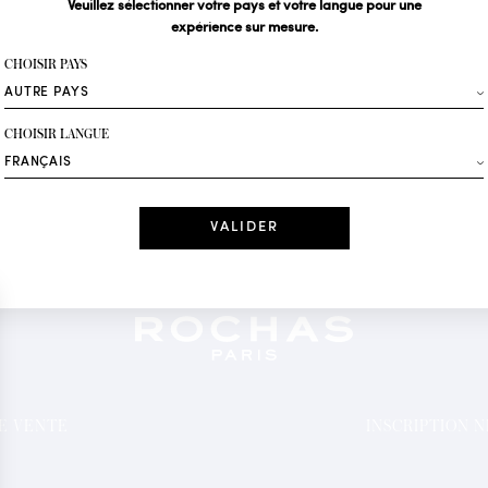
Veuillez sélectionner votre pays et votre langue pour une
expérience sur mesure.
Votre email*
CHOISIR PAYS
Mode
CHOISIR LANGUE
Recevez des offres 
Date
J'ai lu et j'acc
*Champs obligatoi
DE VENTE
INSCRIPTION 