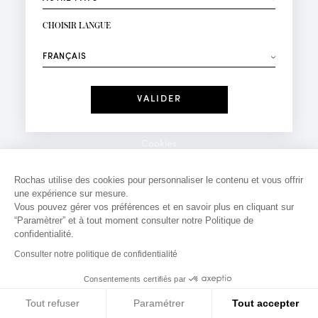
INSCRIPTION NEWSLETTER
Votre email*
CHOISIR LANGUE
Mode
Parfums
⟶
Recevez des offres personnalisées à votre anniversaire
:
Date
J'ai lu et j'accepte la
Politique de Confidentialité
Cookies
*Champs obligatoires
Mentions légales
Rochas utilise des cookies pour personnaliser le contenu et vous offrir
une expérience sur mesure.
Politique de confidentialité
Vous pouvez gérer vos préférences et en savoir plus en cliquant sur
Contact
“Paramètrer” et à tout moment consulter notre Politique de
confidentialité.
Consulter notre politique de confidentialité
Consentements certifiés par
Tout refuser
Paramétrer
Tout accepter