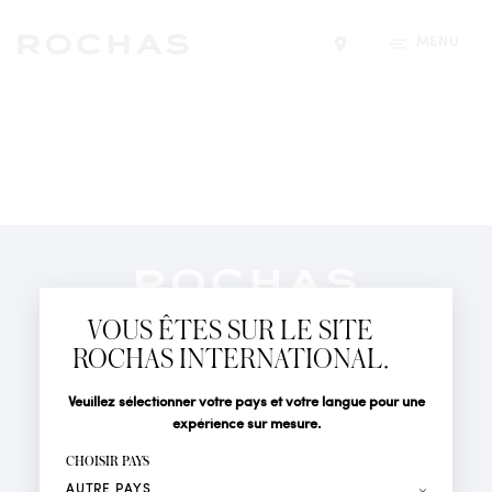
MENU
Trouver un magasin
Newsletter
Abonnez-vous pour suivre toute l'actualité de la Maison
VOUS ÊTES SUR LE SITE
Rochas : Nouveauté produits, Défilés, Événements et
Boutiques.
ROCHAS INTERNATIONAL.
PARFUMS
Civilité
Nom*
Veuillez sélectionner votre pays et votre langue pour une
ACTUALITÉS
expérience sur mesure.
POINTS DE VENTE
Prénom*
CHOISIR PAYS