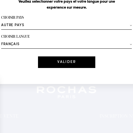
Veuillez sélectionner votre pays et votre langue pour une
expérience sur mesure.
Votre email*
CHOISIR PAYS
Mode
CHOISIR LANGUE
Recevez des offres 
Date
J'ai lu et j'acc
*Champs obligatoi
DE VENTE
INSCRIPTION 