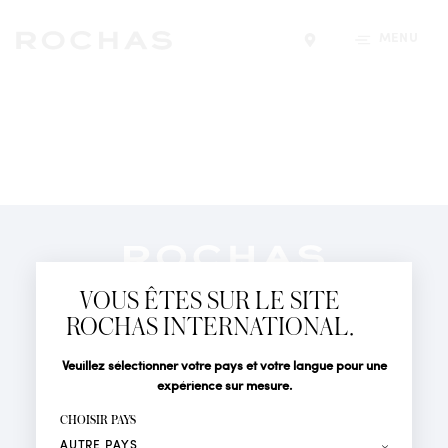
MENU
Trouver un magasin
Newsletter
Abonnez-vous pour suivre toute l'actualité de la Maison
VOUS ÊTES SUR LE SITE
Rochas : Nouveauté produits, Défilés, Événements et
Boutiques.
ROCHAS INTERNATIONAL.
PARFUMS
Civilité
Nom*
Veuillez sélectionner votre pays et votre langue pour une
ACTUALITÉS
expérience sur mesure.
POINTS DE VENTE
Prénom*
CHOISIR PAYS