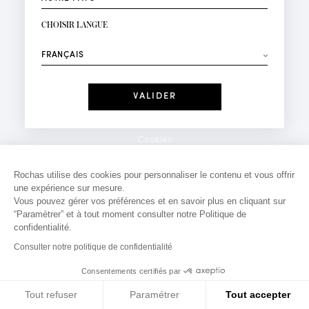
INSCRIPTION NEWSLETTER
Votre email*
CHOISIR LANGUE
Mode
Parfums
⟶
Recevez des offres personnalisées à votre anniversaire
:
Date
J'ai lu et j'accepte la
Politique de Confidentialité
Cookies
*Champs obligatoires
Mentions légales
Rochas utilise des cookies pour personnaliser le contenu et vous offrir
une expérience sur mesure.
Politique de confidentialité
Vous pouvez gérer vos préférences et en savoir plus en cliquant sur
Contact
“Paramètrer” et à tout moment consulter notre Politique de
confidentialité.
Consulter notre politique de confidentialité
Consentements certifiés par
Tout refuser
Paramétrer
Tout accepter