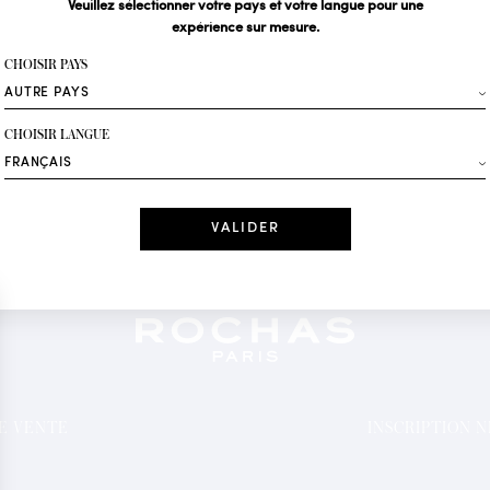
Veuillez sélectionner votre pays et votre langue pour une
expérience sur mesure.
Votre email*
CHOISIR PAYS
Mode
CHOISIR LANGUE
Recevez des offres 
Date
J'ai lu et j'acc
*Champs obligatoi
DE VENTE
INSCRIPTION 