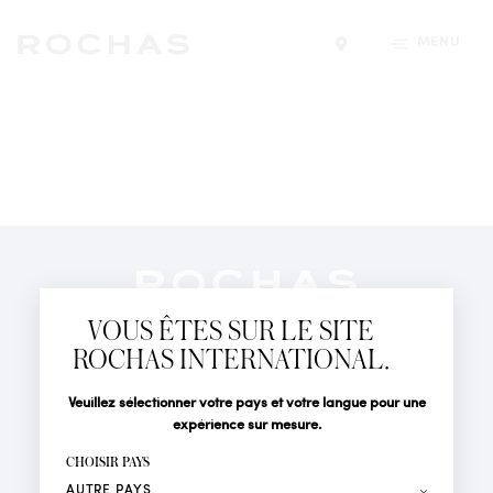
MENU
Trouver un magasin
Newsletter
Abonnez-vous pour suivre toute l'actualité de la Maison
VOUS ÊTES SUR LE SITE
Rochas : Nouveauté produits, Défilés, Événements et
Boutiques.
ROCHAS INTERNATIONAL.
PARFUMS
Civilité
Nom*
Veuillez sélectionner votre pays et votre langue pour une
ACTUALITÉS
expérience sur mesure.
POINTS DE VENTE
Prénom*
CHOISIR PAYS