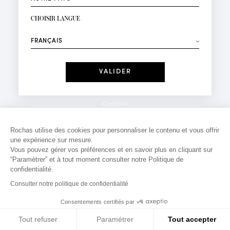
INSCRIPTION NEWSLETTER
Votre email*
CHOISIR LANGUE
Mode
Parfums
⟶
Recevez des offres personnalisées à votre anniversaire
:
Date
J'ai lu et j'accepte la
Politique de Confidentialité
Cookies
*Champs obligatoires
Mentions légales
Rochas utilise des cookies pour personnaliser le contenu et vous offrir
une expérience sur mesure.
Politique de confidentialité
Vous pouvez gérer vos préférences et en savoir plus en cliquant sur
Contact
“Paramètrer” et à tout moment consulter notre Politique de
confidentialité.
Consulter notre politique de confidentialité
Consentements certifiés par
Tout refuser
Paramétrer
Tout accepter