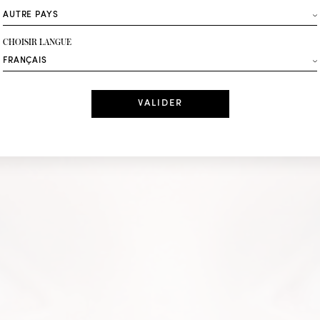
ROCHAS
Mode
CHOISIR LANGUE
Recevez des offres 
DÉCOUVRIR IN LOVE
Date
J'ai lu et j'acc
*Champs obligatoi