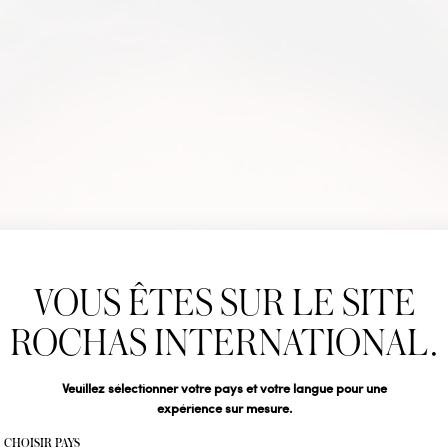
Newslet
VOUS ÊTES SUR LE SITE
Abonnez-vous pour s
DEMOISE
Rochas : Nouveauté 
ROCHAS INTERNATIONAL.
Boutiques.
Civilité
Veuillez sélectionner votre pays et votre langue pour une
expérience sur mesure.
Votre email*
CHOISIR PAYS