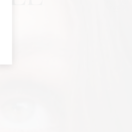
Parfums
personnalisées à votre anniversaire :
epte la
Politique de Confidentialité
res