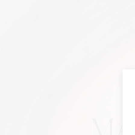
MA
01