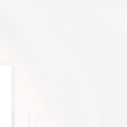
ter
uivre toute l'actualité de la Maison
LLE
produits, Défilés, Événements et
Nom*
Prénom*