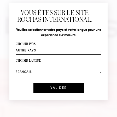
Abonnez-vous pour suivre toute l'actualité de la Maison
VOUS ÊTES SUR LE SITE
Rochas : Nouveauté produits, Défilés, Événements et
Boutiques.
ROCHAS INTERNATIONAL.
MADEMOISELL
Civilité
Nom*
Veuillez sélectionner votre pays et votre langue pour une
expérience sur mesure.
Prénom*
CHOISIR PAYS
ROCHAS
Votre email*
CHOISIR LANGUE
Mode
Parfums
DÉCOUVRIR IN LOVE
Recevez des offres personnalisées à votre anniversaire
:
Date
J'ai lu et j'accepte la
Politique de Confidentialité
*Champs obligatoires