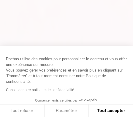
Rochas utilise des cookies pour personnaliser le contenu et vous offrir
une expérience sur mesure.
Vous pouvez gérer vos préférences et en savoir plus en cliquant sur
“Paramètrer” et à tout moment consulter notre Politique de
confidentialité.
Consulter notre politique de confidentialité
Consentements certifiés par
01
02
03
Tout refuser
Paramétrer
Tout accepter
Axeptio consent
Plateforme de Gestion du Consentement : Personn
Notre plateforme vous permet d'adapter et de gére