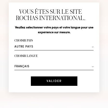
Abonnez-vous pour suivre toute l'actualité de la Maison
VOUS ÊTES SUR LE SITE
Rochas : Nouveauté produits, Défilés, Événements et
Boutiques.
ROCHAS INTERNATIONAL.
MADEMOISE
Civilité
Nom*
Veuillez sélectionner votre pays et votre langue pour une
expérience sur mesure.
Prénom*
CHOISIR PAYS
ROCHAS
Votre email*
CHOISIR LANGUE
Mode
Parfums
ION
DÉCOUVRIR IN LOVE
Recevez des offres personnalisées à votre anniversaire
:
Date
J'ai lu et j'accepte la
Politique de Confidentialité
*Champs obligatoires