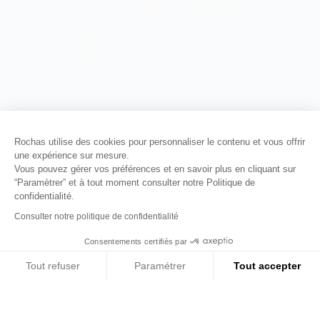
Rochas utilise des cookies pour personnaliser le contenu et vous offrir
une expérience sur mesure.
Vous pouvez gérer vos préférences et en savoir plus en cliquant sur
“Paramètrer” et à tout moment consulter notre Politique de
confidentialité.
Consulter notre politique de confidentialité
Consentements certifiés par
01
02
03
Tout refuser
Paramétrer
Tout accepter
Axeptio consent
Plateforme de Gestion du Consentement : Personn
Notre plateforme vous permet d'adapter et de gére