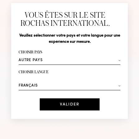
Abonnez-vous pour suivre toute l'actualité de la Maison
VOUS ÊTES SUR LE SITE
Rochas : Nouveauté produits, Défilés, Événements et
Boutiques.
ROCHAS INTERNATIONAL.
MADEMOISE
Civilité
Nom*
Veuillez sélectionner votre pays et votre langue pour une
expérience sur mesure.
Prénom*
CHOISIR PAYS
ROCHAS
Votre email*
CHOISIR LANGUE
Mode
Parfums
ION
DÉCOUVRIR IN LOVE
Recevez des offres personnalisées à votre anniversaire
:
Date
J'ai lu et j'accepte la
Politique de Confidentialité
*Champs obligatoires