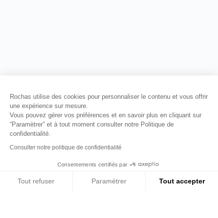
Rochas utilise des cookies pour personnaliser le contenu et vous offrir
une expérience sur mesure.
Vous pouvez gérer vos préférences et en savoir plus en cliquant sur
“Paramètrer” et à tout moment consulter notre Politique de
confidentialité.
Consulter notre politique de confidentialité
Consentements certifiés par
01
02
03
Tout refuser
Paramétrer
Tout accepter
Axeptio consent
Plateforme de Gestion du Consentement : Personn
Notre plateforme vous permet d'adapter et de gére