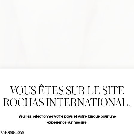
Newslet
VOUS ÊTES SUR LE SITE
Abonnez-vous pour s
DEMOISE
Rochas : Nouveauté 
ROCHAS INTERNATIONAL.
Boutiques.
Civilité
Veuillez sélectionner votre pays et votre langue pour une
expérience sur mesure.
Votre email*
CHOISIR PAYS