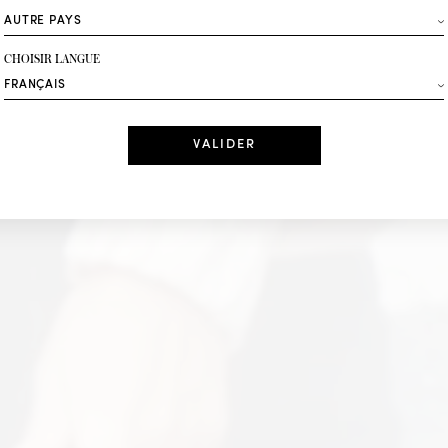
ROCHAS
Mode
CHOISIR LANGUE
Recevez des offres 
DÉCOUVRIR IN LOVE
Date
J'ai lu et j'acc
*Champs obligatoi