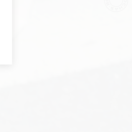
Parfums
personnalisées à votre anniversaire :
epte la
Politique de Confidentialité
res