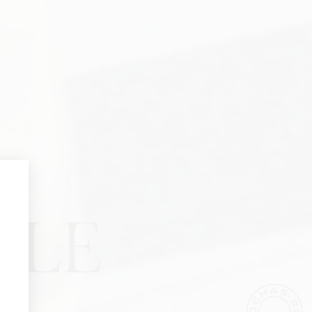
ter
uivre toute l'actualité de la Maison
LLE
produits, Défilés, Événements et
Nom*
Prénom*