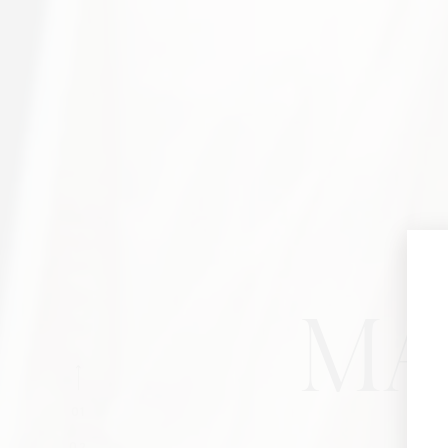
MA
01