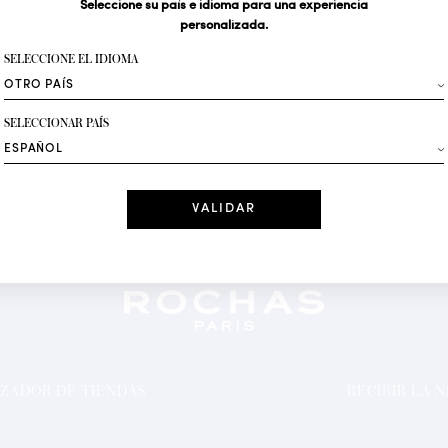
Seleccione su país e idioma para una experiencia
personalizada.
Su dirección de correo 
SELECCIONE EL IDIOMA
Moda
SELECCIONAR PAÍS
Recibe ofertas per
Fecha
He leído y ace
*Campos obligator
ZADOR DE TIENDAS
RECIBIR LA