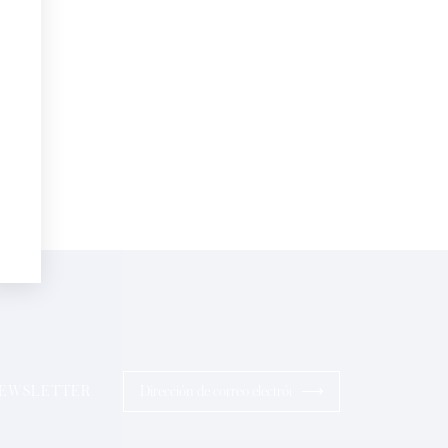
electrónico*
Perfumes
sonalizadas en su cumpleaños:
pto la
Política de Confidencialidad
ios
⟶
 NEWSLETTER