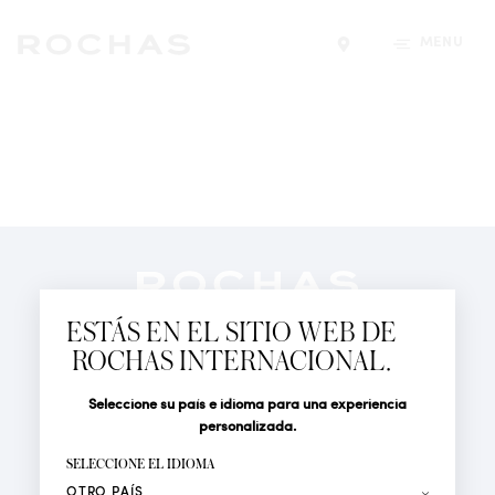
MENÚ
Encontrar una tiend
Newsletter
Suscríbete para seguir las últimas novedades de
ESTÁS EN EL SITIO WEB DE
Rochas Paris: Nuevos productos, Pasarelas, Eventos y
ROCHAS INTERNACIONAL.
Tiendas.
PERFUMES
Seleccione su país e idioma para una experiencia
Tratamiento
Apellido*
ACTUALIDAD
personalizada.
LOCALIZADOR DE TIENDAS
SELECCIONE EL IDIOMA
Nombre*