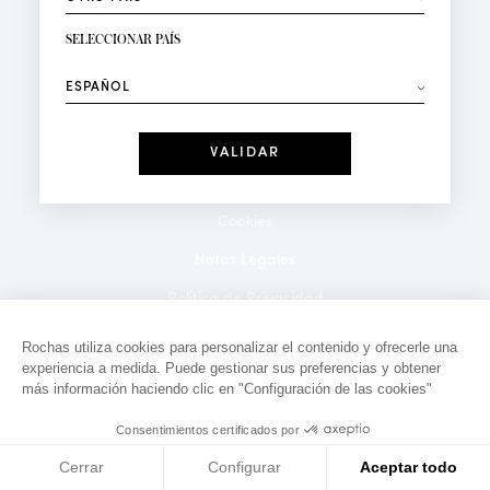
RECIBIR LA NEWSLETTER
Su dirección de correo electrónico*
SELECCIONAR PAÍS
⟶
Moda
Perfumes
Recibe ofertas personalizadas en su cumpleaños:
Fecha
He leído y acepto la
Política de Confidencialidad
*Campos obligatorios
Cookies
Notas Legales
Politica de Privacidad
Contacto
Rochas utiliza cookies para personalizar el contenido y ofrecerle una
experiencia a medida. Puede gestionar sus preferencias y obtener
más información haciendo clic en "Configuración de las cookies"
Consentimientos certificados por
Cerrar
Configurar
Aceptar todo